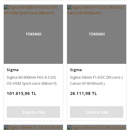
TÜKENDİ
TÜKENDİ
Sigma
Sigma
Sigma 60-600mm F4.5-6.3 DG
Sigma 56mm F1.4 DC DN Lens (
OS HSM Sport Lens (Nikon F)
Canon EF-M Mount )
101.615,96 TL
26.111,98 TL
Stokta Yok
Stokta Yok