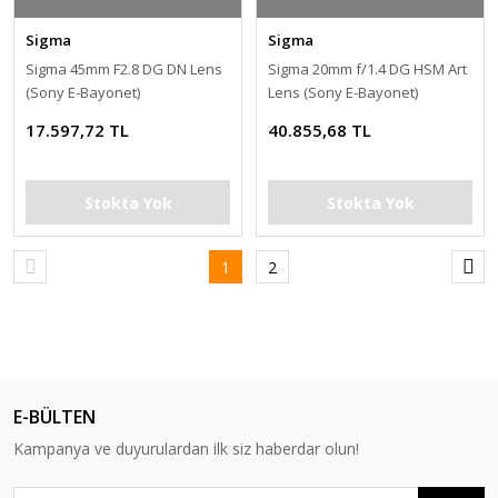
Sigma
Sigma
Sigma 45mm F2.8 DG DN Lens
Sigma 20mm f/1.4 DG HSM Art
(Sony E-Bayonet)
Lens (Sony E-Bayonet)
17.597,72 TL
40.855,68 TL
Stokta Yok
Stokta Yok
1
2
E-BÜLTEN
Kampanya ve duyurulardan ilk siz haberdar olun!