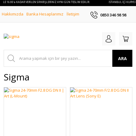
İLE 16:00'a KADAR VERİLEN SİPARİŞLERİNİZ AYNI GÜN TESLİM EDİLİR.
İSTANBUL İÇİ KURYE İL
Hakkımızda
Banka Hesaplarımız
İletişim
0850 346 98 98
ARA
Sigma