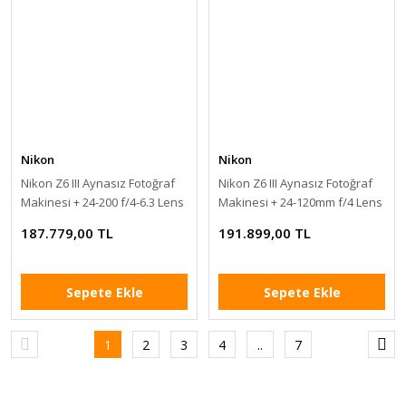
Nikon
Nikon
Nikon Z6 III Aynasız Fotoğraf
Nikon Z6 III Aynasız Fotoğraf
Makinesi + 24-200 f/4-6.3 Lens
Makinesi + 24-120mm f/4 Lens
Kit
Kit
187.779,00 TL
191.899,00 TL
Sepete Ekle
Sepete Ekle
1
2
3
4
..
7