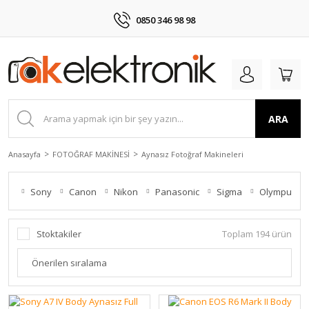
0850 346 98 98
ARA
Anasayfa
FOTOĞRAF MAKİNESİ
Aynasız Fotoğraf Makineleri
Sony
Canon
Nikon
Panasonic
Sigma
Olympus
Stoktakiler
Toplam 194 ürün