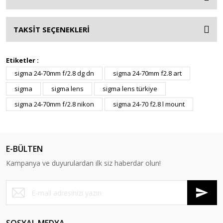
TAKSİT SEÇENEKLERİ
Etiketler :
sigma 24-70mm f/2.8 dg dn
sigma 24-70mm f2.8 art
sigma
sigma lens
sigma lens türkiye
sigma 24-70mm f/2.8 nikon
sigma 24-70 f2.8 l mount
E-BÜLTEN
Kampanya ve duyurulardan ilk siz haberdar olun!