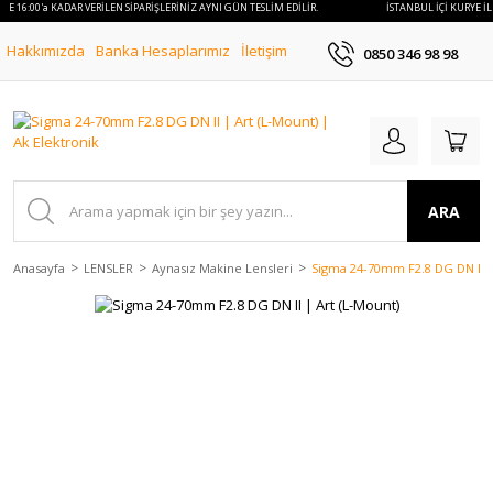
İLE 16:00'a KADAR VERİLEN SİPARİŞLERİNİZ AYNI GÜN TESLİM EDİLİR.
İSTANBUL İÇİ KURYE İL
Hakkımızda
Banka Hesaplarımız
İletişim
0850 346 98 98
ARA
Anasayfa
LENSLER
Aynasız Makine Lensleri
Sigma 24-70mm F2.8 DG DN II |