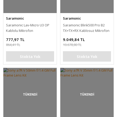
Saramonic
Saramonic
Saramonic Lav-Micro U3 OP
Saramonic Blink500 Pro B2
Kablolu Mikrofon
TX+TX+RX Kablosuz Mikrofon
777,97 TL
9.049,84 TL
864,41 TL
10.678,80 TL
Stokta Yok
Stokta Yok
TÜKENDİ
TÜKENDİ