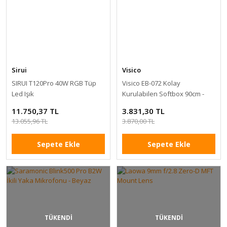
Sirui
Visico
SIRUI T120Pro 40W RGB Tüp
Visico EB-072 Kolay
Led Işık
Kurulabilen Softbox 90cm -
Gridli
11.750,37 TL
3.831,30 TL
13.055,96 TL
3.870,00 TL
Sepete Ekle
Sepete Ekle
TÜKENDİ
TÜKENDİ