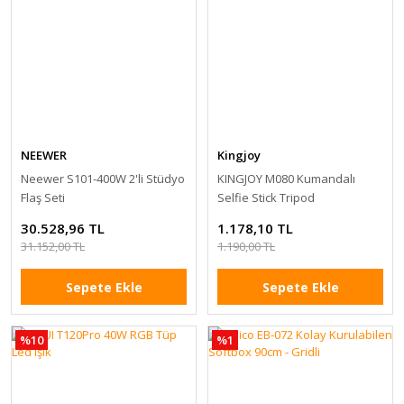
NEEWER
Kingjoy
Neewer S101-400W 2'li Stüdyo
KINGJOY M080 Kumandalı
Flaş Seti
Selfie Stick Tripod
30.528,96 TL
1.178,10 TL
31.152,00 TL
1.190,00 TL
Sepete Ekle
Sepete Ekle
%10
%1