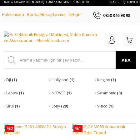
E 16:00'a KADAR VERİLEN SİPARİŞLERİNİZ AYNI GÜN TESLİM EDİLİR.
İSTANBUL İÇİ KURYE İLE 
Hakkımızda
Banka Hesaplarımız
İletişim
0850 346 98 98
ARA
DJI
(1)
Hollyland
(1)
Kingjoy
(1)
Laowa
(1)
NEEWER
(1)
Saramonic
(3)
Sirui
(1)
Sony
(29)
Visico
(1)
%2
%1