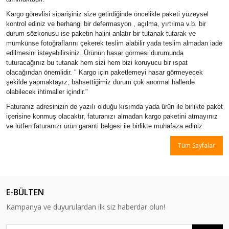
Kargo görevlisi siparişiniz size getirdiğinde öncelikle paketi yüzeysel
kontrol ediniz ve herhangi bir defermasyon , açılma, yırtılma v.b. bir
durum sözkonusu ise paketin halini anlatır bir tutanak tutarak ve
mümkünse fotoğraflarını çekerek teslim alabilir yada teslim almadan iade
edilmesini isteyebilirsiniz. Ürünün hasar görmesi durumunda
tuturacağınız bu tutanak hem sizi hem bizi koruyucu bir ıspat
olacağından önemlidir. " Kargo için paketlemeyi hasar görmeyecek
şekilde yapmaktayız, bahsettiğimiz durum çok anormal hallerde
olabilecek ihtimaller içindir."
Faturanız adresinizin de yazılı olduğu kısımda yada ürün ile birlikte paket
içerisine konmuş olacaktır, faturanızı almadan kargo paketini atmayınız
ve lütfen faturanızı ürün garanti belgesi ile birlikte muhafaza ediniz.
Tüm Sayfalar
E-BÜLTEN
Kampanya ve duyurulardan ilk siz haberdar olun!