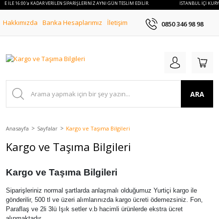
YE İLE 16:00'a KADAR VERİLEN SİPARİŞLERİNİZ AYNI GÜN TESLİM EDİLİR.
İSTANBUL İÇİ KURYE
Hakkımızda
Banka Hesaplarımız
İletişim
0850 346 98 98
ARA
Anasayfa
Sayfalar
Kargo ve Taşıma Bilgileri
Kargo ve Taşıma Bilgileri
Kargo ve Taşıma Bilgileri
Siparişleriniz normal şartlarda anlaşmalı olduğumuz Yurtiçi kargo ile
gönderilir, 500 tl ve üzeri alımlarınızda kargo ücreti ödemezsiniz. Fon,
Paraflaş ve 2li 3lü Işık setler v.b hacimli ürünlerde ekstra ücret
alınmaktadır.