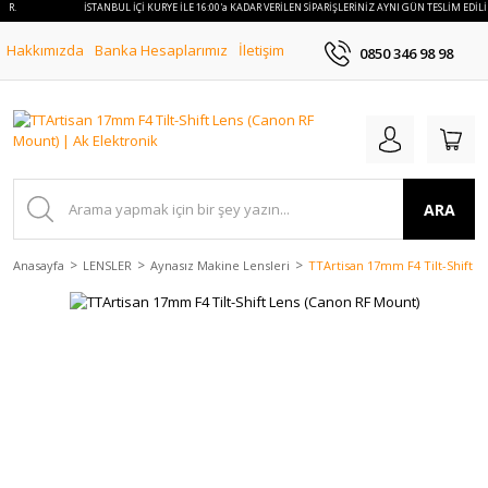
İR.
İSTANBUL İÇİ KURYE İLE 16:00'a KADAR VERİLEN SİPARİŞLERİNİZ AYNI GÜN TESLİM EDİLİR
Hakkımızda
Banka Hesaplarımız
İletişim
0850 346 98 98
ARA
Anasayfa
LENSLER
Aynasız Makine Lensleri
TTArtisan 17mm F4 Tilt-Shift 