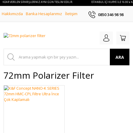
a KADAR VERİLEN SİPARİŞLERİNİZ AYNI GÜN TESLİM EDİLİR.
İSTANBUL İÇİ KURYE İLE 16:00'a 
Hakkımızda
Banka Hesaplarımız
İletişim
0850 346 98 98
ARA
72mm Polarizer Filter