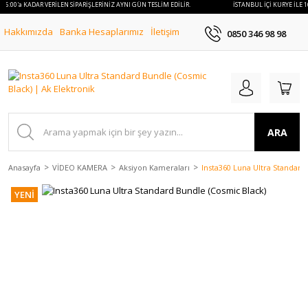
 16:00'a KADAR VERİLEN SİPARİŞLERİNİZ AYNI GÜN TESLİM EDİLİR.
İSTANBUL İÇİ KURYE İLE 1
Hakkımızda
Banka Hesaplarımız
İletişim
0850 346 98 98
ARA
Anasayfa
VİDEO KAMERA
Aksiyon Kameraları
Insta360 Luna Ultra Standard
YENİ