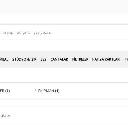
MBAL
STÜDYO & IŞIK
SES
ÇANTALAR
FİLTRELER
HAFIZA KARTLARI
T
LER
(1)
EKİPMAN
(1)
takiler