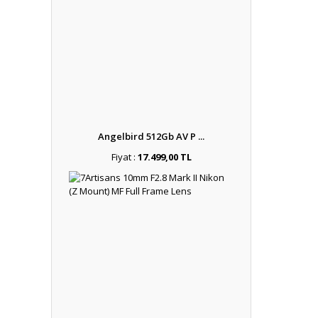
Angelbird 512Gb AV P ...
Fiyat :
17.499,00 TL