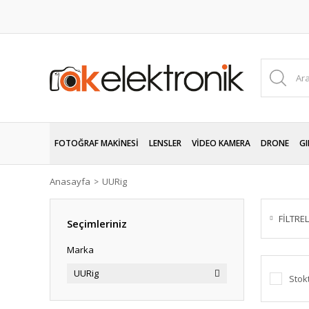
FOTOĞRAF MAKİNESİ
LENSLER
VİDEO KAMERA
DRONE
GI
Anasayfa
UURig
FİLTRE
Seçimleriniz
Marka
UURig
Stok