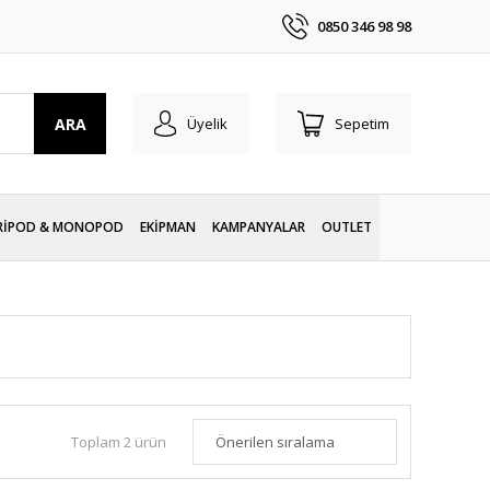
0850 346 98 98
ARA
Üyelik
Sepetim
RİPOD & MONOPOD
EKİPMAN
KAMPANYALAR
OUTLET
Toplam 2 ürün