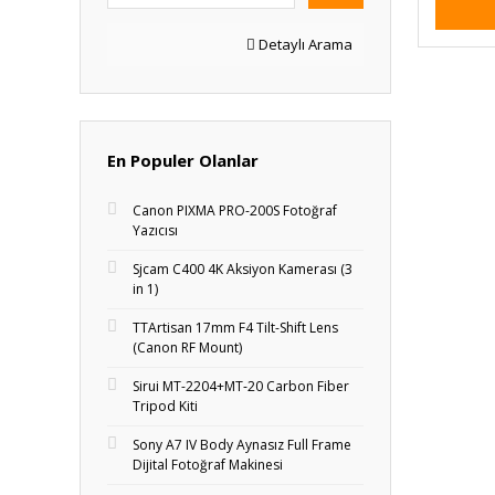
Detaylı Arama
En Populer Olanlar
Canon PIXMA PRO-200S Fotoğraf
Yazıcısı
Sjcam C400 4K Aksiyon Kamerası (3
in 1)
TTArtisan 17mm F4 Tilt-Shift Lens
(Canon RF Mount)
Sirui MT-2204+MT‑20 Carbon Fiber
Tripod Kiti
Sony A7 IV Body Aynasız Full Frame
Dijital Fotoğraf Makinesi