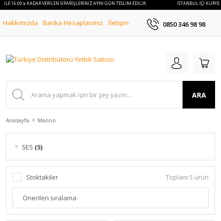
 İLE 16:00'a KADAR VERİLEN SİPARİŞLERİNİZ AYNI GÜN TESLİM EDİLİR.
İSTANBUL İÇİ KURYE İ
Hakkımızda
Banka Hesaplarımız
İletişim
0850 346 98 98
ARA
Anasayfa
Maono
SES
(5)
Stoktakiler
Toplam 5 ürün