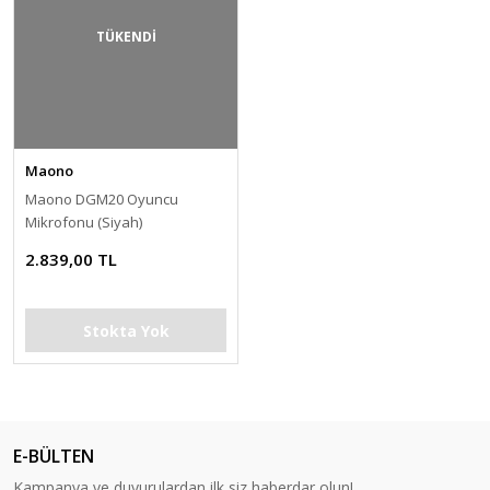
TÜKENDİ
Maono
Maono DGM20 Oyuncu
Mikrofonu (Siyah)
2.839,00 TL
Stokta Yok
E-BÜLTEN
Kampanya ve duyurulardan ilk siz haberdar olun!