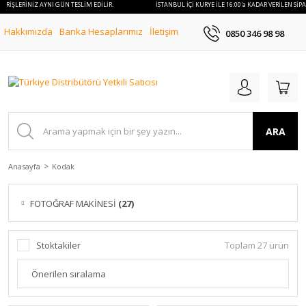
PARİŞLERİNİZ AYNI GÜN TESLİM EDİLİR.
İSTANBUL İÇİ KURYE İLE 16:00'a KADAR VERİLEN SİPA
Hakkımızda
Banka Hesaplarımız
İletişim
0850 346 98 98
ARA
Anasayfa
Kodak
FOTOĞRAF MAKİNESİ
(27)
Stoktakiler
Toplam 27 ürün