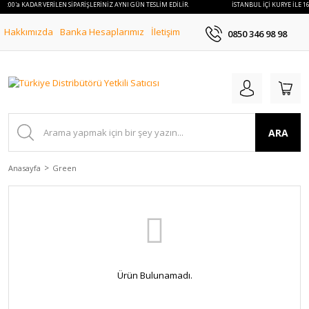
 16:00'a KADAR VERİLEN SİPARİŞLERİNİZ AYNI GÜN TESLİM EDİLİR.
İSTANBUL İÇİ KURYE İLE 1
Hakkımızda
Banka Hesaplarımız
İletişim
0850 346 98 98
ARA
Anasayfa
Green
Ürün Bulunamadı.