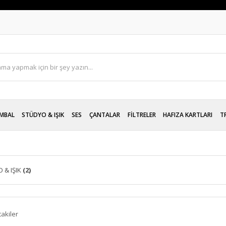
MBAL
STÜDYO & IŞIK
SES
ÇANTALAR
FİLTRELER
HAFIZA KARTLARI
T
 & IŞIK
(2)
takiler