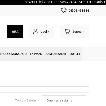
İSTANBUL İÇİ KURYE İLE 16:00'a KADAR VERİLEN SİPARİŞLERİNİZ 
0850 346 98 98
ARA
Üyelik
Sepetim
RİPOD & MONOPOD
EKİPMAN
KAMPANYALAR
OUTLET
Toplam 2 ürün