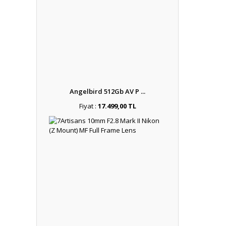
Angelbird 512Gb AV P ...
Fiyat :
17.499,00 TL