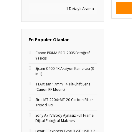
Detaylı Arama
En Populer Olanlar
Canon PIXMA PRO-200S Fotoğraf
Yazıcısı
Sjcam C400 4K Aksiyon Kamerası (3
in 1)
TTArtisan 17mm F4 Tilt-Shift Lens
(Canon RF Mount)
Sirui MT-2204+MT‑20 Carbon Fiber
Tripod Kiti
Sony A7 IV Body Aynasız Full Frame
Dijital Fotoğraf Makinesi
Lexar CFexpress Type B /SD USB 3.2