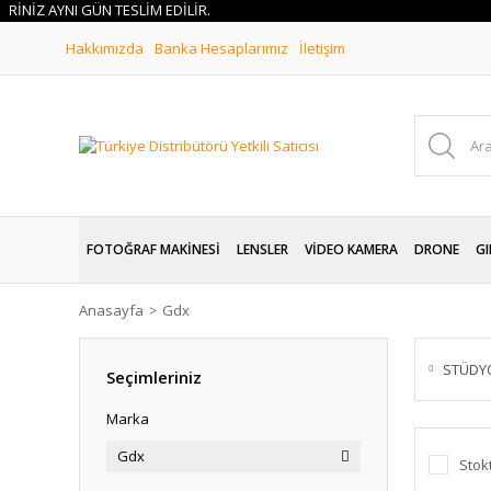
 AYNI GÜN TESLİM EDİLİR.
Hakkımızda
Banka Hesaplarımız
İletişim
FOTOĞRAF MAKİNESİ
LENSLER
VİDEO KAMERA
DRONE
GI
Anasayfa
Gdx
STÜDYO
Seçimleriniz
Marka
Gdx
Stok