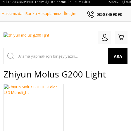
RYE İLE 16:00'a KADAR VERİLEN SİPARİŞLERİNİZ AYNI GÜN TESLİM EDİLİR.
İSTANBUL İÇİ KURY
Hakkımızda
Banka Hesaplarımız
İletişim
0850 346 98 98
ARA
Zhiyun Molus G200 Light