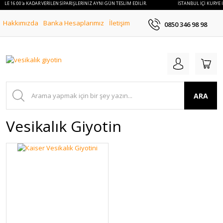
 İLE 16:00'a KADAR VERİLEN SİPARİŞLERİNİZ AYNI GÜN TESLİM EDİLİR.
İSTANBUL İÇİ KURYE İ
Hakkımızda
Banka Hesaplarımız
İletişim
0850 346 98 98
ARA
Vesikalık Giyotin