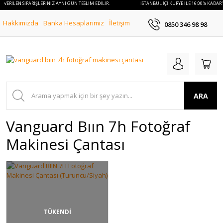
AR VERİLEN SİPARİŞLERİNİZ AYNI GÜN TESLİM EDİLİR.
İSTANBUL İÇİ KURYE İLE 16:00'a KADAR
Hakkımızda
Banka Hesaplarımız
İletişim
0850 346 98 98
ARA
Vanguard Bıın 7h Fotoğraf
Makinesi Çantası
TÜKENDİ