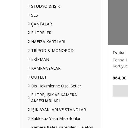
STÜDYO & IŞIK
SES
ÇANTALAR
FİLTRELER
HAFIZA KARTLARI
TRİPOD & MONOPOD
Tenba
EKİPMAN
Tenba 1
Koruyucu
KAMPANYALAR
OUTLET
864,00
Diş Hekimlerine Özel Setler
FİLTRE, IŞIK VE KAMERA
AKSESUARLARI
IŞIK AYAKLARI VE STANDLAR
Kablosuz Yaka Mikrofonları
Kamera Kafes Sistemleri, Telefon