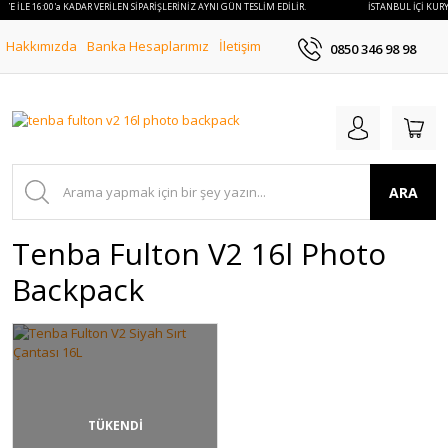
YE İLE 16:00'a KADAR VERİLEN SİPARİŞLERİNİZ AYNI GÜN TESLİM EDİLİR.
İSTANBUL İÇİ KURYE
Hakkımızda
Banka Hesaplarımız
İletişim
0850 346 98 98
ARA
Tenba Fulton V2 16l Photo
Backpack
TÜKENDİ