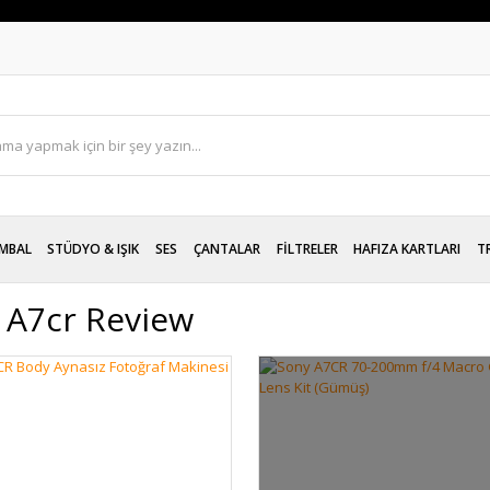
MBAL
STÜDYO & IŞIK
SES
ÇANTALAR
FİLTRELER
HAFIZA KARTLARI
T
 A7cr Review