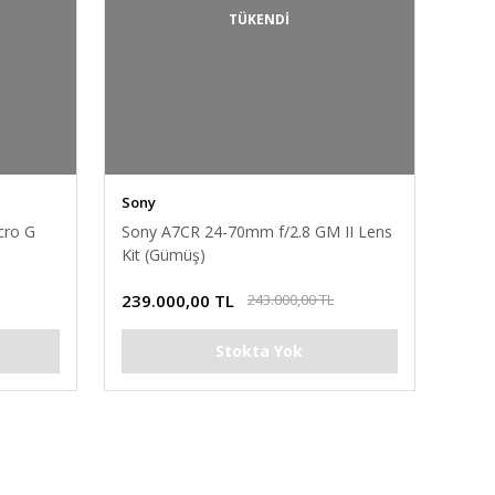
TÜKENDİ
Sony
cro G
Sony A7CR 24-70mm f/2.8 GM II Lens
Kit (Gümüş)
239.000,00 TL
243.000,00 TL
Stokta Yok