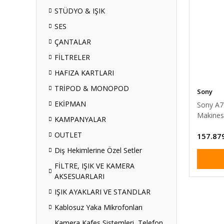
STÜDYO & IŞIK
SES
ÇANTALAR
FİLTRELER
HAFIZA KARTLARI
TRİPOD & MONOPOD
Sony
EKİPMAN
Sony A7
Makines
KAMPANYALAR
OUTLET
157.87
Diş Hekimlerine Özel Setler
FİLTRE, IŞIK VE KAMERA
AKSESUARLARI
IŞIK AYAKLARI VE STANDLAR
Kablosuz Yaka Mikrofonları
Kamera Kafes Sistemleri, Telefon