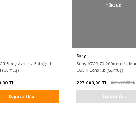
TÜKENDİ
Sony
CR Body Aynasız Fotoğraf
Sony A7CR 70-200mm f/4 Ma
i (Gümüş)
OSS II Lens Kit (Gümüş)
9,00 TL
227.000,00 TL
231.000,00 TL
Sepete Ekle
Stokta Yok