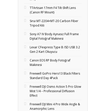
TTArtisan 17mm F4 Tilt-Shift Lens
(Canon RF Mount)
Sirui MT-2204+MT‑20 Carbon Fiber
Tripod Kiti
Sony A7 IV Body Aynasız Full Frame
Dijital Fotoğraf Makinesi
Lexar CFexpress Type B /SD USB 3.2
Gen 2 Kart Okuyucu
Canon EOS RP Body Fotoğraf
Makinesi
Freewell GoPro Hero13 Black Filters
Standard Day 4Pack
Freewell DJI Osmo Action 5 Pro Glow
Mist 1/4 – Professional Diffusion
Effect
Freewell DJI Mini 4 Pro Wide Angle &
Anamorphic Lens