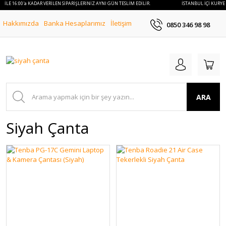
E İLE 16:00'a KADAR VERİLEN SİPARİŞLERİNİZ AYNI GÜN TESLİM EDİLİR.
İSTANBUL İÇİ KURYE 
Hakkımızda
Banka Hesaplarımız
İletişim
0850 346 98 98
ARA
Siyah Çanta