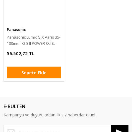
Panasonic
Panasonic Lumix G X Vario 35-
100mm f/2.8 II POWER O.I.S.
Lens
56.502,72 TL
Sepete Ekle
E-BÜLTEN
Kampanya ve duyurulardan ilk siz haberdar olun!