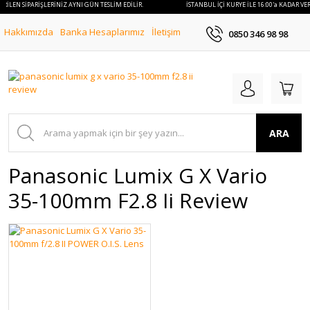
VERİLEN SİPARİŞLERİNİZ AYNI GÜN TESLİM EDİLİR.
İSTANBUL İÇİ KURYE İLE 16:00'a KADAR VE
Hakkımızda
Banka Hesaplarımız
İletişim
0850 346 98 98
ARA
Panasonic Lumix G X Vario
35-100mm F2.8 Ii Review