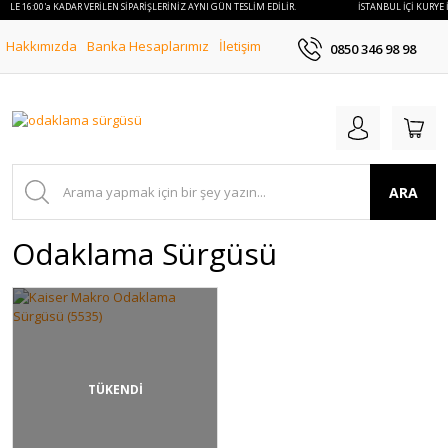
 İLE 16:00'a KADAR VERİLEN SİPARİŞLERİNİZ AYNI GÜN TESLİM EDİLİR.
İSTANBUL İÇİ KURYE İ
Hakkımızda
Banka Hesaplarımız
İletişim
0850 346 98 98
ARA
Odaklama Sürgüsü
TÜKENDİ