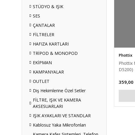
STÜDYO & IŞIK
SES
ÇANTALAR
FİLTRELER
HAFIZA KARTLARI
TRİPOD & MONOPOD
Phottix
EKİPMAN
Phottix
D5200)
KAMPANYALAR
OUTLET
359,00
Diş Hekimlerine Özel Setler
FİLTRE, IŞIK VE KAMERA
AKSESUARLARI
IŞIK AYAKLARI VE STANDLAR
Kablosuz Yaka Mikrofonları
Kamera Kafes Sistemleri, Telefon