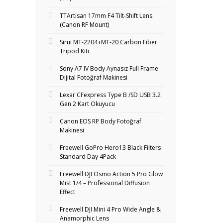
TTArtisan 17mm F4 Tilt-Shift Lens
(Canon RF Mount)
Sirui MT-2204+MT‑20 Carbon Fiber
Tripod Kiti
Sony A7 IV Body Aynasız Full Frame
Dijital Fotoğraf Makinesi
Lexar CFexpress Type B /SD USB 3.2
Gen 2 Kart Okuyucu
Canon EOS RP Body Fotoğraf
Makinesi
Freewell GoPro Hero13 Black Filters
Standard Day 4Pack
Freewell DJI Osmo Action 5 Pro Glow
Mist 1/4 – Professional Diffusion
Effect
Freewell DJI Mini 4 Pro Wide Angle &
Anamorphic Lens