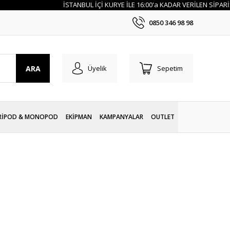
İSTANBUL İÇİ KURYE İLE 16:00'a KADAR VERİLEN SİPARİŞLERİ
0850 346 98 98
ARA
Üyelik
Sepetim
RİPOD & MONOPOD
EKİPMAN
KAMPANYALAR
OUTLET