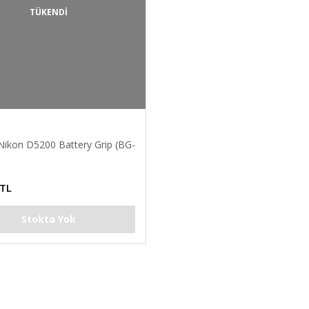
TÜKENDİ
 Nikon D5200 Battery Grip (BG-
 TL
Stokta Yok