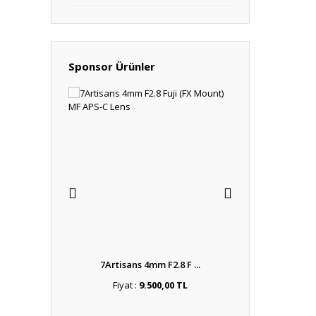
Sponsor Ürünler
 F2.8 ...
7Artisans 4mm F2.8 F ...
7Artisans 4m
,00 TL
Fiyat :
9.500,00 TL
Fiyat :
9.5