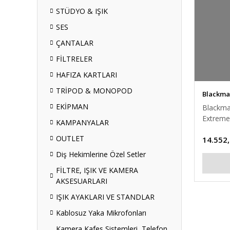
STÜDYO & IŞIK
SES
ÇANTALAR
FİLTRELER
HAFIZA KARTLARI
TRİPOD & MONOPOD
Blackma
EKİPMAN
Blackma
Extreme
KAMPANYALAR
OUTLET
14.552
Diş Hekimlerine Özel Setler
FİLTRE, IŞIK VE KAMERA
AKSESUARLARI
IŞIK AYAKLARI VE STANDLAR
Kablosuz Yaka Mikrofonları
Kamera Kafes Sistemleri, Telefon