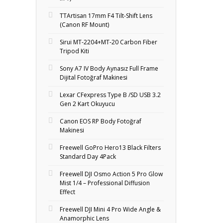
TTArtisan 17mm F4 Tilt-Shift Lens
(Canon RF Mount)
Sirui MT-2204+MT‑20 Carbon Fiber
Tripod Kiti
Sony A7 IV Body Aynasız Full Frame
Dijital Fotoğraf Makinesi
Lexar CFexpress Type B /SD USB 3.2
Gen 2 Kart Okuyucu
Canon EOS RP Body Fotoğraf
Makinesi
Freewell GoPro Hero13 Black Filters
Standard Day 4Pack
Freewell DJI Osmo Action 5 Pro Glow
Mist 1/4 – Professional Diffusion
Effect
Freewell DJI Mini 4 Pro Wide Angle &
Anamorphic Lens