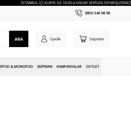
İSTANBUL İÇİ KURYE İLE 16:00'a KADAR VERİLEN SİPARİŞLERİNİZ AYNI
0850 346 98 98
ARA
Üyelik
Sepetim
RİPOD & MONOPOD
EKİPMAN
KAMPANYALAR
OUTLET