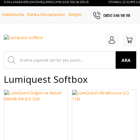
LE 16:00'a KADAR VERİLEN SİPARİŞLERİNİZ AYNI GÜN TESLİM EDİLİR.
İSTANBUL İÇİ KURYE İLE
Hakkımızda
Banka Hesaplarımız
İletişim
0850 346 98 98
ARA
Lumiquest Softbox