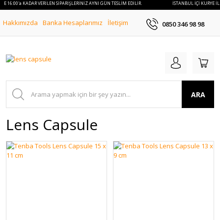
İLE 16:00'a KADAR VERİLEN SİPARİŞLERİNİZ AYNI GÜN TESLİM EDİLİR.
İSTANBUL İÇİ KURYE İL
Hakkımızda
Banka Hesaplarımız
İletişim
0850 346 98 98
ARA
Lens Capsule