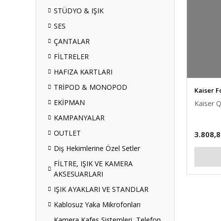
STÜDYO & IŞIK
SES
ÇANTALAR
FİLTRELER
HAFIZA KARTLARI
TRİPOD & MONOPOD
Kaiser F
EKİPMAN
Kaiser Q
KAMPANYALAR
OUTLET
3.808,8
Diş Hekimlerine Özel Setler
FİLTRE, IŞIK VE KAMERA
AKSESUARLARI
IŞIK AYAKLARI VE STANDLAR
Kablosuz Yaka Mikrofonları
Kamera Kafes Sistemleri, Telefon