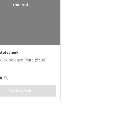
TÜKENDİ
ototechnik
uick Release Plate (5536)
0 TL
Stokta Yok