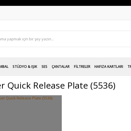
MBAL
STÜDYO & IŞIK
SES
ÇANTALAR
FİLTRELER
HAFIZA KARTLARI
T
er Quick Release Plate (5536)