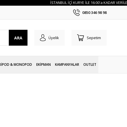
İSTANBUL İÇİ KURYE İLE 16:00'a KADAR VERİLEN SİP
0850 346 98 98
ARA
Üyelik
Sepetim
RİPOD & MONOPOD
EKİPMAN
KAMPANYALAR
OUTLET