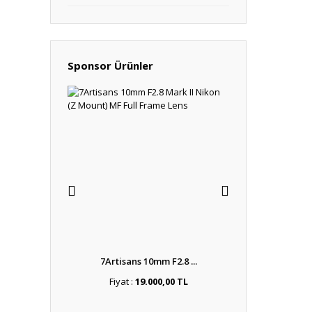
Sponsor Ürünler
 AV P ...
7Artisans 10mm F2.8 ...
7Artisans 4m
,00 TL
Fiyat :
19.000,00 TL
Fiyat :
9.5