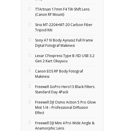
TTArtisan 17mm F4 Tilt-Shift Lens
(Canon RF Mount)
Sirui MT-2204+MT‑20 Carbon Fiber
Tripod Kiti
Sony A7 IV Body Aynasız Full Frame
Dijital Fotoğraf Makinesi
Lexar CFexpress Type B /SD USB 3.2
Gen 2 Kart Okuyucu
Canon EOS RP Body Fotoğraf
Makinesi
Freewell GoPro Hero13 Black Filters
Standard Day 4Pack
Freewell DJI Osmo Action 5 Pro Glow
Mist 1/4 – Professional Diffusion
Effect
Freewell DJI Mini 4 Pro Wide Angle &
Anamorphic Lens