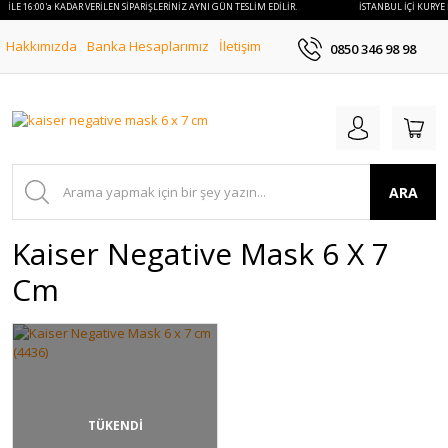
E İLE 16:00'a KADAR VERİLEN SİPARİŞLERİNİZ AYNI GÜN TESLİM EDİLİR.
İSTANBUL İÇİ KURYE 
Hakkımızda
Banka Hesaplarımız
İletişim
0850 346 98 98
ARA
Kaiser Negative Mask 6 X 7
Cm
TÜKENDİ