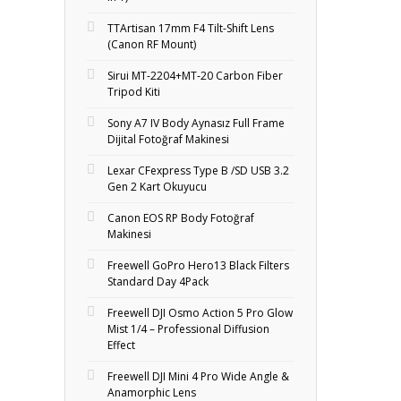
TTArtisan 17mm F4 Tilt-Shift Lens
(Canon RF Mount)
Sirui MT-2204+MT‑20 Carbon Fiber
Tripod Kiti
Sony A7 IV Body Aynasız Full Frame
Dijital Fotoğraf Makinesi
Lexar CFexpress Type B /SD USB 3.2
Gen 2 Kart Okuyucu
Canon EOS RP Body Fotoğraf
Makinesi
Freewell GoPro Hero13 Black Filters
Standard Day 4Pack
Freewell DJI Osmo Action 5 Pro Glow
Mist 1/4 – Professional Diffusion
Effect
Freewell DJI Mini 4 Pro Wide Angle &
Anamorphic Lens