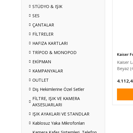
STÜDYO & IŞIK
SES
ÇANTALAR
FİLTRELER
HAFIZA KARTLARI
TRİPOD & MONOPOD
Kaiser F
EKİPMAN
Kaiser L
Beyaz (
KAMPANYALAR
OUTLET
4.112,4
Diş Hekimlerine Özel Setler
FİLTRE, IŞIK VE KAMERA
AKSESUARLARI
IŞIK AYAKLARI VE STANDLAR
Kablosuz Yaka Mikrofonları
Kamera Kafes Sistemleri, Telefon