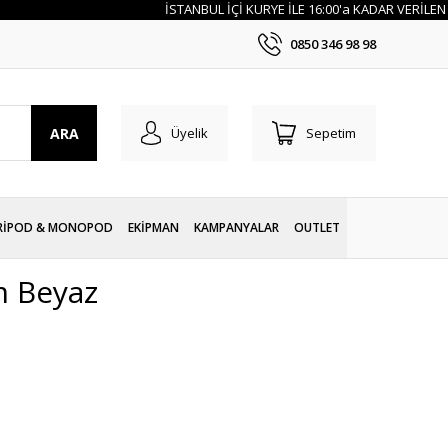
İSTANBUL İÇİ KURYE İLE 16:00'a KADAR VERİLEN SİPAR
0850 346 98 98
ARA
Üyelik
Sepetim
RİPOD & MONOPOD
EKİPMAN
KAMPANYALAR
OUTLET
m Beyaz