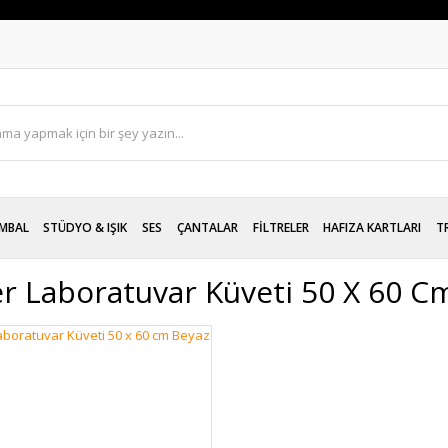
MBAL
STÜDYO & IŞIK
SES
ÇANTALAR
FİLTRELER
HAFIZA KARTLARI
T
er Laboratuvar Küveti 50 X 60 C