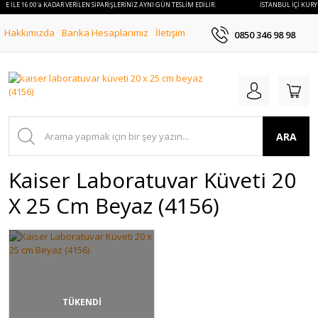
YE İLE 16:00'a KADAR VERİLEN SİPARİŞLERİNİZ AYNI GÜN TESLİM EDİLİR.
İSTANBUL İÇİ KURYE
Hakkımızda
Banka Hesaplarımız
İletişim
0850 346 98 98
ARA
Kaiser Laboratuvar Küveti 20
X 25 Cm Beyaz (4156)
TÜKENDİ