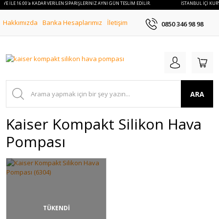
RYE İLE 16:00'a KADAR VERİLEN SİPARİŞLERİNİZ AYNI GÜN TESLİM EDİLİR.
İSTANBUL İÇİ KURY
Hakkımızda
Banka Hesaplarımız
İletişim
0850 346 98 98
ARA
Kaiser Kompakt Silikon Hava
Pompası
TÜKENDİ