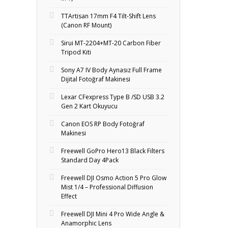
TTArtisan 17mm F4 Tilt-Shift Lens
(Canon RF Mount)
Sirui MT-2204+MT‑20 Carbon Fiber
Tripod Kiti
Sony A7 IV Body Aynasız Full Frame
Dijital Fotoğraf Makinesi
Lexar CFexpress Type B /SD USB 3.2
Gen 2 Kart Okuyucu
Canon EOS RP Body Fotoğraf
Makinesi
Freewell GoPro Hero13 Black Filters
Standard Day 4Pack
Freewell DJI Osmo Action 5 Pro Glow
Mist 1/4 – Professional Diffusion
Effect
Freewell DJI Mini 4 Pro Wide Angle &
Anamorphic Lens