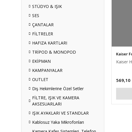
STÜDYO & IŞIK
SES
ÇANTALAR
FİLTRELER
HAFIZA KARTLARI
TRİPOD & MONOPOD
Kaiser F
EKİPMAN
Kaiser H
KAMPANYALAR
OUTLET
569,10
Diş Hekimlerine Özel Setler
FİLTRE, IŞIK VE KAMERA
AKSESUARLARI
IŞIK AYAKLARI VE STANDLAR
Kablosuz Yaka Mikrofonları
Kamera Kafes Sistemleri, Telefon