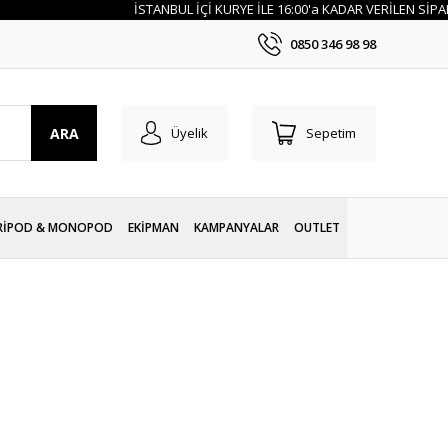
İSTANBUL İÇİ KURYE İLE 16:00'a KADAR VERİLEN SİPARİŞLER
0850 346 98 98
ARA
Üyelik
Sepetim
RİPOD & MONOPOD
EKİPMAN
KAMPANYALAR
OUTLET