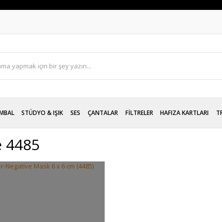
MBAL
STÜDYO & IŞIK
SES
ÇANTALAR
FİLTRELER
HAFIZA KARTLARI
T
e 4485