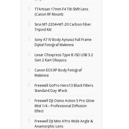
TTArtisan 17mm F4 Tilt-Shift Lens
(Canon RF Mount)
Sirui MT-2204+MT‑20 Carbon Fiber
Tripod Kiti
Sony A7 IV Body Aynasız Full Frame
Dijital Fotoğraf Makinesi
Lexar CFexpress Type B /SD USB 3.2
Gen 2 Kart Okuyucu
Canon EOS RP Body Fotoğraf
Makinesi
Freewell GoPro Hero13 Black Filters
Standard Day 4Pack
Freewell DJI Osmo Action 5 Pro Glow
Mist 1/4 – Professional Diffusion
Effect
Freewell DJI Mini 4 Pro Wide Angle &
Anamorphic Lens