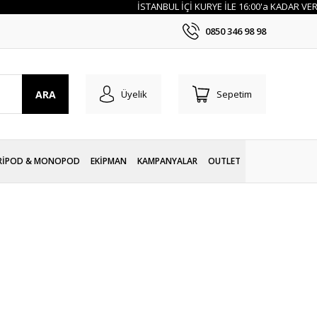
İSTANBUL İÇİ KURYE İLE 16:00'a KADAR VERİLEN 
0850 346 98 98
ARA
Üyelik
Sepetim
RİPOD & MONOPOD
EKİPMAN
KAMPANYALAR
OUTLET