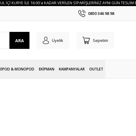
 KURYE İLE 16:00'a KADAR VERİLEN SİPARİŞLERİNİZ AYNI GÜN TESLİM EDİLİR
0850 346 98 98
ARA
Üyelik
Sepetim
RİPOD & MONOPOD
EKİPMAN
KAMPANYALAR
OUTLET