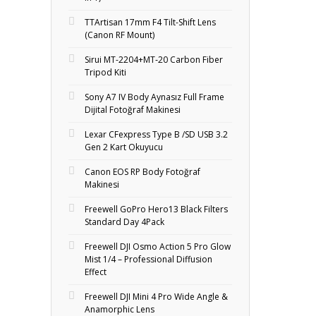
TTArtisan 17mm F4 Tilt-Shift Lens
(Canon RF Mount)
Sirui MT-2204+MT‑20 Carbon Fiber
Tripod Kiti
Sony A7 IV Body Aynasız Full Frame
Dijital Fotoğraf Makinesi
Lexar CFexpress Type B /SD USB 3.2
Gen 2 Kart Okuyucu
Canon EOS RP Body Fotoğraf
Makinesi
Freewell GoPro Hero13 Black Filters
Standard Day 4Pack
Freewell DJI Osmo Action 5 Pro Glow
Mist 1/4 – Professional Diffusion
Effect
Freewell DJI Mini 4 Pro Wide Angle &
Anamorphic Lens