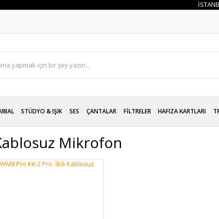
İSTANBUL İÇİ
MBAL
STÜDYO & IŞIK
SES
ÇANTALAR
FİLTRELER
HAFIZA KARTLARI
T
 Kablosuz Mikrofon