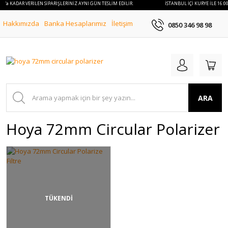
:00'a KADAR VERİLEN SİPARİŞLERİNİZ AYNI GÜN TESLİM EDİLİR.
İSTANBUL İÇİ KURYE İLE 16:0
Hakkımızda
Banka Hesaplarımız
İletişim
0850 346 98 98
ARA
Hoya 72mm Circular Polarizer
TÜKENDİ