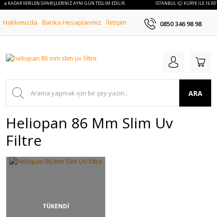
00'a KADAR VERİLEN SİPARİŞLERİNİZ AYNI GÜN TESLİM EDİLİR.
İSTANBUL İÇİ KURYE İLE 16:00
Hakkımızda
Banka Hesaplarımız
İletişim
0850 346 98 98
ARA
Heliopan 86 Mm Slim Uv
Filtre
TÜKENDİ