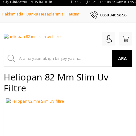
SİPARİŞLERİNİZ AYNI GÜN TESLİM EDİLİR.
İSTANBUL İÇİ KURYE İLE 16:00'a KADAR VERİLEN Sİ
Hakkımızda
Banka Hesaplarımız
İletişim
0850 346 98 98
ARA
Heliopan 82 Mm Slim Uv
Filtre