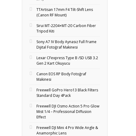
TTArtisan 17mm F4 Tilt-Shift Lens
(Canon RF Mount)
Sirui MT-2204+MT‑20 Carbon Fiber
Tripod Kiti
Sony A7 IV Body Aynasız Full Frame
Dijital Fotoğraf Makinesi
Lexar CFexpress Type B /SD USB 3.2
Gen 2 Kart Okuyucu
Canon EOS RP Body Fotoğraf
Makinesi
Freewell GoPro Hero13 Black Filters
Standard Day 4Pack
Freewell DJI Osmo Action 5 Pro Glow
Mist 1/4 – Professional Diffusion
Effect
Freewell DJI Mini 4 Pro Wide Angle &
Anamorphic Lens