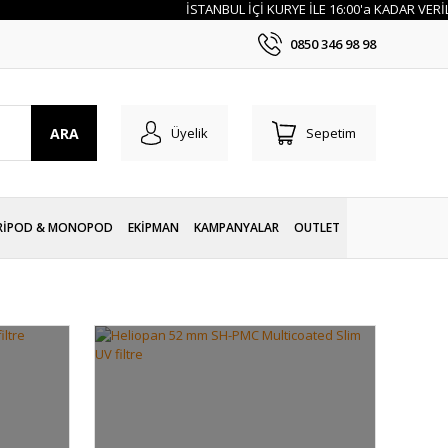
İSTANBUL İÇİ KURYE İLE 16:00'a KADAR VERİLEN S
0850 346 98 98
ARA
Üyelik
Sepetim
RİPOD & MONOPOD
EKİPMAN
KAMPANYALAR
OUTLET