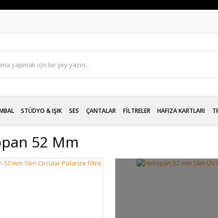
MBAL
STÜDYO & IŞIK
SES
ÇANTALAR
FİLTRELER
HAFIZA KARTLARI
T
opan 52 Mm