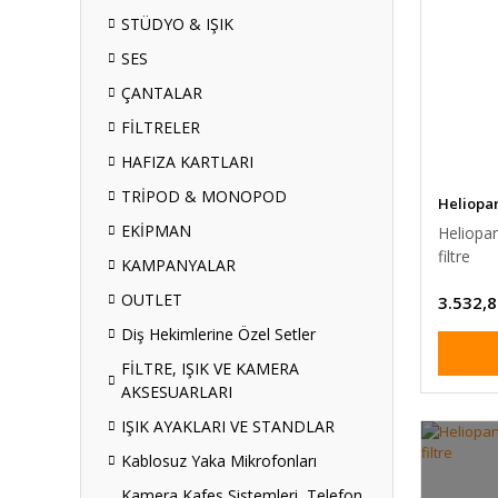
STÜDYO & IŞIK
SES
ÇANTALAR
FİLTRELER
HAFIZA KARTLARI
TRİPOD & MONOPOD
Heliopa
EKİPMAN
Heliopan
filtre
KAMPANYALAR
OUTLET
3.532,8
Diş Hekimlerine Özel Setler
FİLTRE, IŞIK VE KAMERA
AKSESUARLARI
IŞIK AYAKLARI VE STANDLAR
Kablosuz Yaka Mikrofonları
Kamera Kafes Sistemleri, Telefon