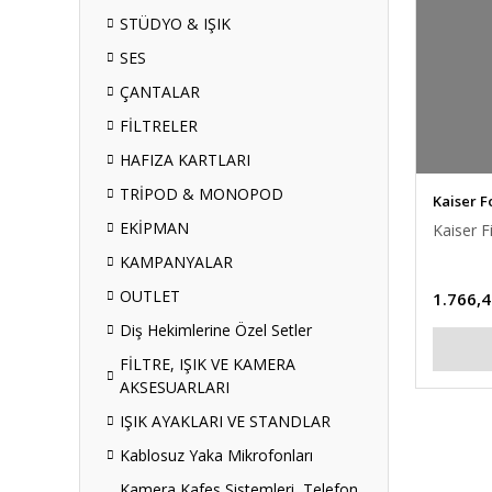
STÜDYO & IŞIK
SES
ÇANTALAR
FİLTRELER
HAFIZA KARTLARI
TRİPOD & MONOPOD
Kaiser F
EKİPMAN
Kaiser F
KAMPANYALAR
OUTLET
1.766,4
Diş Hekimlerine Özel Setler
FİLTRE, IŞIK VE KAMERA
AKSESUARLARI
IŞIK AYAKLARI VE STANDLAR
Kablosuz Yaka Mikrofonları
Kamera Kafes Sistemleri, Telefon