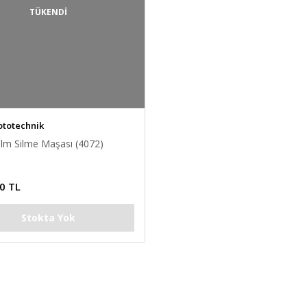
TÜKENDİ
ototechnik
ilm Silme Maşası (4072)
0 TL
Stokta Yok