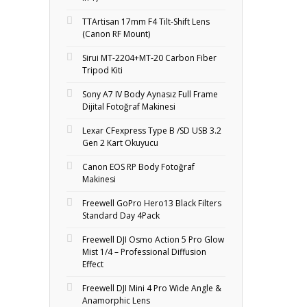
TTArtisan 17mm F4 Tilt-Shift Lens
(Canon RF Mount)
Sirui MT-2204+MT‑20 Carbon Fiber
Tripod Kiti
Sony A7 IV Body Aynasız Full Frame
Dijital Fotoğraf Makinesi
Lexar CFexpress Type B /SD USB 3.2
Gen 2 Kart Okuyucu
Canon EOS RP Body Fotoğraf
Makinesi
Freewell GoPro Hero13 Black Filters
Standard Day 4Pack
Freewell DJI Osmo Action 5 Pro Glow
Mist 1/4 – Professional Diffusion
Effect
Freewell DJI Mini 4 Pro Wide Angle &
Anamorphic Lens