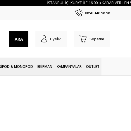
İSTANBUL İÇİ KURYE İLE 16:00'a KADAR VERİLEN SİPAR
0850 346 98 98
ARA
Üyelik
Sepetim
RİPOD & MONOPOD
EKİPMAN
KAMPANYALAR
OUTLET