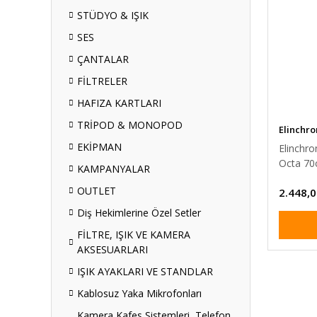
STÜDYO & IŞIK
SES
ÇANTALAR
FİLTRELER
HAFIZA KARTLARI
TRİPOD & MONOPOD
Elinchr
EKİPMAN
Elinchro
Octa 70
KAMPANYALAR
OUTLET
2.448,0
Diş Hekimlerine Özel Setler
FİLTRE, IŞIK VE KAMERA
AKSESUARLARI
IŞIK AYAKLARI VE STANDLAR
Kablosuz Yaka Mikrofonları
Kamera Kafes Sistemleri, Telefon