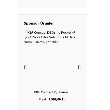
Sponsor Ürünler
y Uyum ...
K&F Concept DJI Osmo ...
Tamron 17-70
,00 TL
Fiyat :
2.599,00 TL
Fiyat :
39.