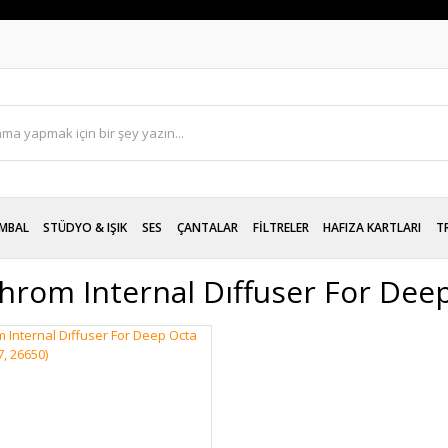
MBAL
STÜDYO & IŞIK
SES
ÇANTALAR
FİLTRELER
HAFIZA KARTLARI
T
chrom Internal Dıffuser For De