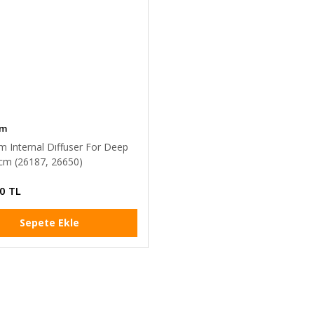
om
m Internal Dıffuser For Deep
cm (26187, 26650)
0 TL
Sepete Ekle