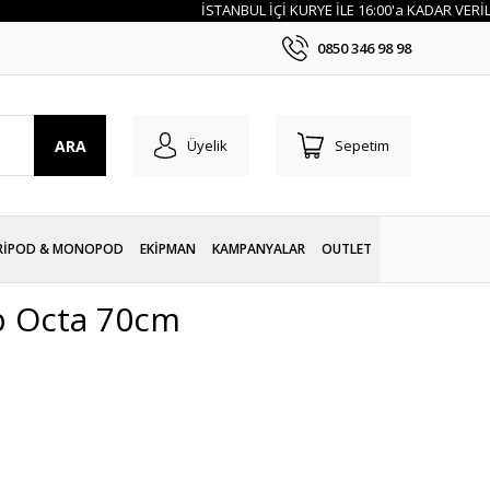
İSTANBUL İÇİ KURYE İLE 16:00'a KADAR VERİLEN Sİ
0850 346 98 98
ARA
Üyelik
Sepetim
RİPOD & MONOPOD
EKİPMAN
KAMPANYALAR
OUTLET
ep Octa 70cm