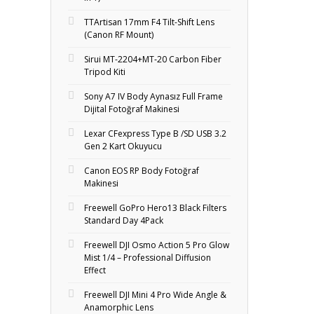
TTArtisan 17mm F4 Tilt-Shift Lens
(Canon RF Mount)
Sirui MT-2204+MT‑20 Carbon Fiber
Tripod Kiti
Sony A7 IV Body Aynasız Full Frame
Dijital Fotoğraf Makinesi
Lexar CFexpress Type B /SD USB 3.2
Gen 2 Kart Okuyucu
Canon EOS RP Body Fotoğraf
Makinesi
Freewell GoPro Hero13 Black Filters
Standard Day 4Pack
Freewell DJI Osmo Action 5 Pro Glow
Mist 1/4 – Professional Diffusion
Effect
Freewell DJI Mini 4 Pro Wide Angle &
Anamorphic Lens