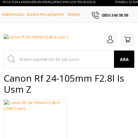
URYE İLE 16:00'a KADAR VERİLEN SİPARİŞLERİNİZ AYNI GÜN TESLİM EDİLİR.
İSTANBUL İÇİ KUR
Hakkımızda
Banka Hesaplarımız
İletişim
0850 346 98 98
ARA
Canon Rf 24-105mm F2.8l Is
Usm Z