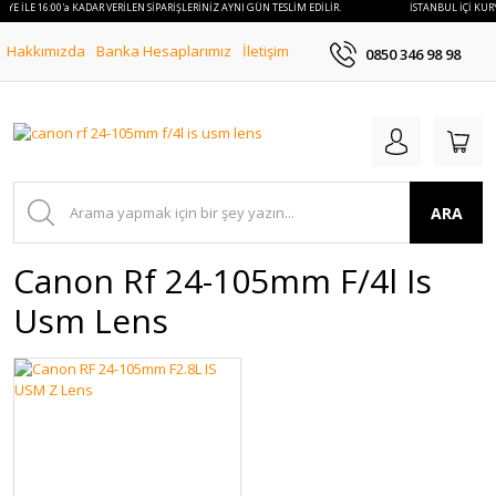
RYE İLE 16:00'a KADAR VERİLEN SİPARİŞLERİNİZ AYNI GÜN TESLİM EDİLİR.
İSTANBUL İÇİ KURY
Hakkımızda
Banka Hesaplarımız
İletişim
0850 346 98 98
ARA
Canon Rf 24-105mm F/4l Is
Usm Lens