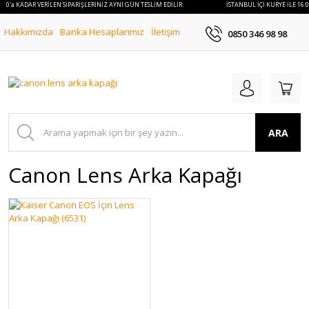
6:00'a KADAR VERİLEN SİPARİŞLERİNİZ AYNI GÜN TESLİM EDİLİR.
İSTANBUL İÇİ KURYE İLE 16:
Hakkımızda
Banka Hesaplarımız
İletişim
0850 346 98 98
ARA
Canon Lens Arka Kapağı