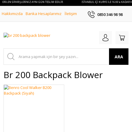
R VERİLEN SİPARİŞLERİNİZ AYNI GÜN TESLİM EDİLİR.
İSTANBUL İÇİ KURYE İLE 16:00'a KADAR 
Hakkımızda
Banka Hesaplarımız
İletişim
0850 346 98 98
ARA
Br 200 Backpack Blower