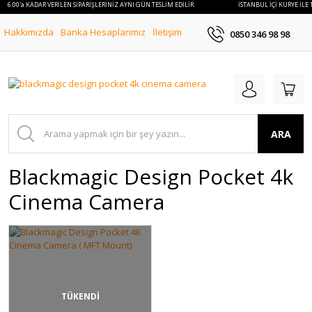
E 16:00'a KADAR VERİLEN SİPARİŞLERİNİZ AYNI GÜN TESLİM EDİLİR.
İSTANBUL İÇİ KURYE İLE 
Hakkımızda
Banka Hesaplarımız
İletişim
0850 346 98 98
ARA
Blackmagic Design Pocket 4k
Cinema Camera
TÜKENDİ