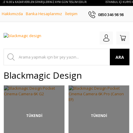
İLE 16:00'a KADAR VERİLEN SİPARİŞLERİNİZ AYNI GÜN TESLİM EDİLİR.
İSTANBUL İÇİ KURYE İL
Hakkımızda
Banka Hesaplarımız
İletişim
0850 346 98 98
ARA
Blackmagic Design
TÜKENDİ
TÜKENDİ