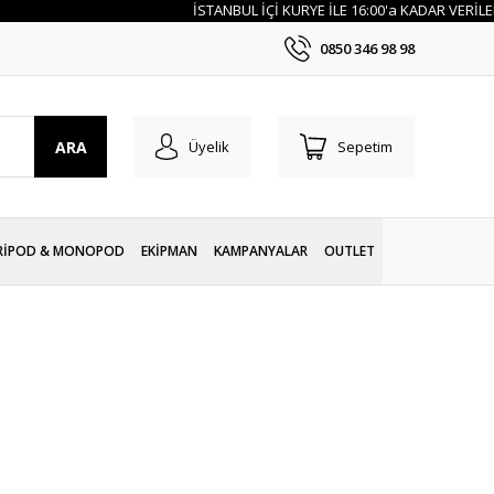
İSTANBUL İÇİ KURYE İLE 16:00'a KADAR VERİLEN SİP
0850 346 98 98
ARA
Üyelik
Sepetim
RİPOD & MONOPOD
EKİPMAN
KAMPANYALAR
OUTLET