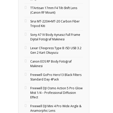
TTArtisan 17mm F4 Tilt-Shift Lens
(Canon RF Mount)
Sirui MT-2204+MT‑20 Carbon Fiber
Tripod Kiti
Sony A7 IV Body Aynasız Full Frame
Dijital Fotoğraf Makinesi
Lexar CFexpress Type B /SD USB 3.2
Gen 2 Kart Okuyucu
Canon EOS RP Body Fotoğraf
Makinesi
Freewell GoPro Hero13 Black Filters
Standard Day 4Pack
Freewell DJI Osmo Action 5 Pro Glow
Mist 1/4 – Professional Diffusion
Effect
Freewell DJI Mini 4 Pro Wide Angle &
Anamorphic Lens