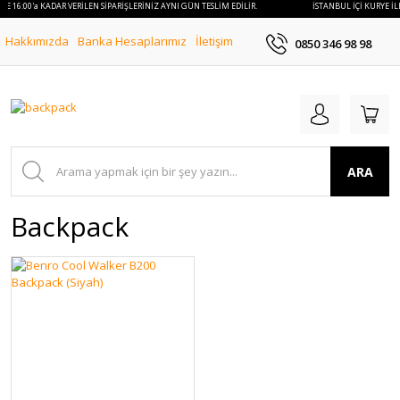
İLE 16:00'a KADAR VERİLEN SİPARİŞLERİNİZ AYNI GÜN TESLİM EDİLİR.
İSTANBUL İÇİ KURYE İL
Hakkımızda
Banka Hesaplarımız
İletişim
0850 346 98 98
ARA
Backpack