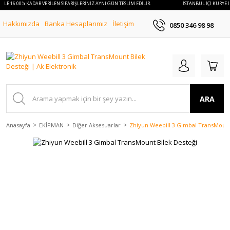
 İLE 16:00'a KADAR VERİLEN SİPARİŞLERİNİZ AYNI GÜN TESLİM EDİLİR.
İSTANBUL İÇİ KURYE İ
Hakkımızda
Banka Hesaplarımız
İletişim
0850 346 98 98
ARA
Anasayfa
EKİPMAN
Diğer Aksesuarlar
Zhiyun Weebill 3 Gimbal TransMount