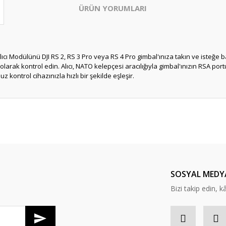
ÜRÜN YORUMLARI
ıcı Modülünü DJI RS 2, RS 3 Pro veya RS 4 Pro gimbal'ınıza takın ve isteğe bağ
rak kontrol edin. Alıcı, NATO kelepçesi aracılığıyla gimbal'ınızın RSA portun
z kontrol cihazınızla hızlı bir şekilde eşleşir.
Bu ürüne ilk yorumu siz yapın!
Yorum Yaz
SOSYAL MEDY
Bizi takip edin, kâr