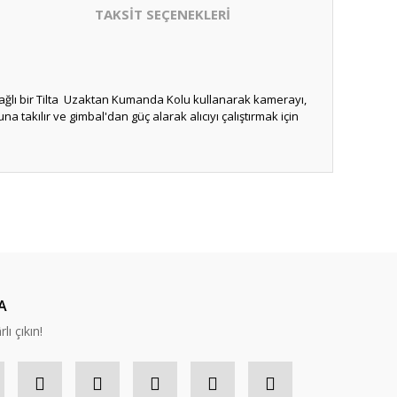
TAKSİT SEÇENEKLERİ
lı bir Tilta
Uzaktan Kumanda Kolu kullanarak kamerayı,
a takılır ve gimbal'dan güç alarak alıcıyı çalıştırmak için
A
lı çıkın!