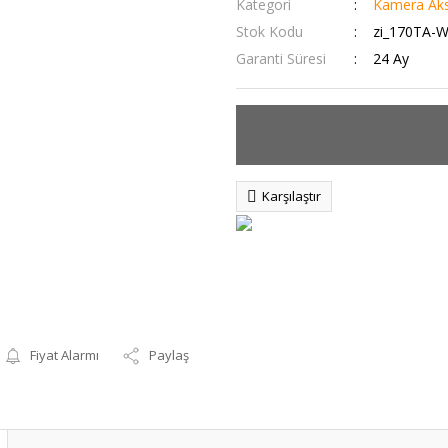
Kategori
Kamera Aks
Stok Kodu
zi_170TA-
Garanti Süresi
24 Ay
Karşılaştır
Fiyat Alarmı
Paylaş