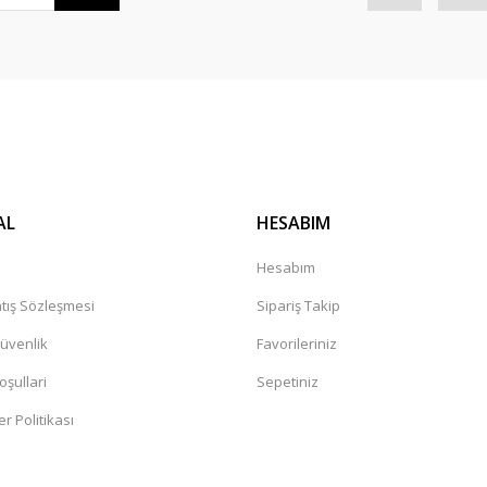
AL
HESABIM
Hesabım
tış Sözleşmesi
Sipariş Takip
Güvenlik
Favorileriniz
oşullari
Sepetiniz
er Politikası
a