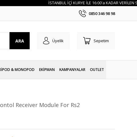
İSTANBUL İÇİ KURYE İLE 16:00'a KADAR VERİLEN SİP
0850 346 98 98
ARA
Üyelik
Sepetim
RİPOD & MONOPOD
EKİPMAN
KAMPANYALAR
OUTLET
Contol Receiver Module For Rs2