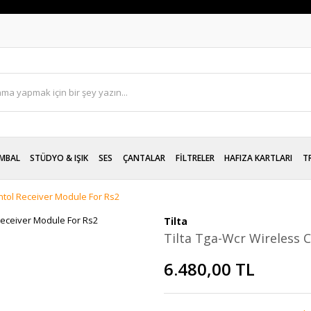
MBAL
STÜDYO & IŞIK
SES
ÇANTALAR
FİLTRELER
HAFIZA KARTLARI
T
ntol Receiver Module For Rs2
Tilta
Tilta Tga-Wcr Wireless 
6.480,00 TL